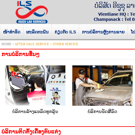
ໜ້າທໍາອິດ
ຜະລິດຕະພັນ
ກ່ຽວກັບ ILS
ການບໍລິການຫຼັງການຂາຍ
ໂປ
HOME
> AFTER SALE SERVICE > OTHER SERVICE
ການບໍລິການອື່ນໆ
ບໍລິການລ້າງແອລົດທຸກລຸ້ນ
ບໍລິການຂັດສີລົດ
ບໍລິການຕິດຕັ້ງເຄື່ອງຕົບແຕ່ງ