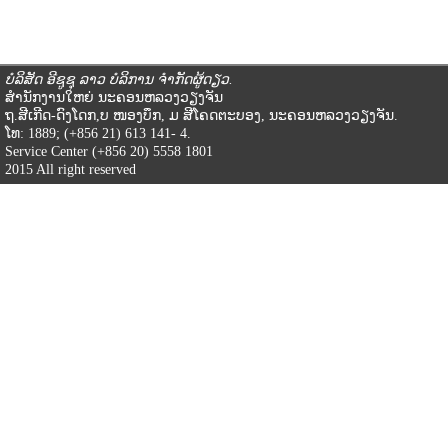
ບໍລິສັດ ອີຊູຊຸ ລາວ ບໍລິການ ຈໍາກັດຜູ້ດຽວ.
ສໍານັກງານໃຫຍ່ ນະຄອນຫລວງວຽງຈັນ
ຖ.ສີເກີດ-ດົງໂດກ,ບ ໜອງບຶກ, ມ ສີໂຄດຕະບອງ, ນະຄອນຫລວງວຽງຈັນ.
ໂທ: 1889; (+856 21) 613 141- 4.
Service Center (+856 20) 5558 1801
2015 All right reserved