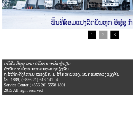
1
2
3
ບໍລິສັດ ອີຊູຊຸ ລາວ ບໍລິການ ຈໍາກັດຜູ້ດຽວ.
ສໍານັກງານໃຫຍ່ ນະຄອນຫລວງວຽງຈັນ
ຖ.ສີເກີດ-ດົງໂດກ,ບ ໜອງບຶກ, ມ ສີໂຄດຕະບອງ, ນະຄອນຫລວງວຽງຈັນ.
ໂທ: 1889; (+856 21) 613 141- 4.
Service Center (+856 20) 5558 1801
2015 All right reserved