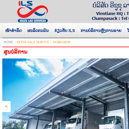
ໜ້າທໍາອິດ
ຜະລິດຕະພັນ
ກ່ຽວກັບ ILS
ການບໍລິການຫຼັງການຂາຍ
HOME
> AFTER SALE SERVICE > WORKSHOP
ສູນບໍລິການ
<