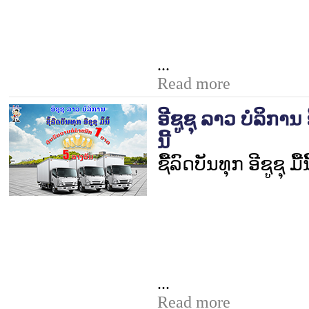
...
Read more
ອີຊູຊຸ ລາວ ບໍລິການ ຊື
ນີ້
ຊື້ລົດບັນທຸກ ອີຊູຊຸ ມື້ນີ
...
Read more