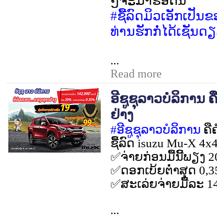
ໆຈະມາຮອດນີ້
#
ຊື້ລົດມິວເອັກເປັນຂ
ທ່ານຮັກກໍ່ໄດ້ເຊັນດຽ
...
Read more
ອີຊູຊຸລາວບໍລິການ ຄ
ຢ່າງ
#
ອີຊູຊຸລາວບໍລິການ
ຄື
ຊື້ລົດ
isuzu Mu-X 4x
✅
ຈ່າຍກ່ອນມື້ນີ້ພຽງ
2
✅
ດອກເບ້ຍຕໍ່າສຸດ
0,
✅
ສະເລ່ຍຈ່າຍມື້ລະ
1
...