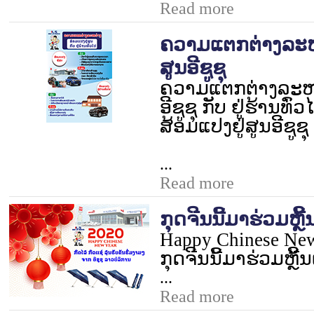
Read more
ຄວາມແຕກຕ່າງລະຫວ
ສູນອີຊູຊຸ
ຄວາມແຕກຕ່າງລະຫວ່
ອີຊູຊຸ ກັບ ຢູ່ຮ້ານທົ່ວ
ສ້ອມແປງຢູ່ສູນອີຊູຊຸ
...
Read more
ກຸດຈີນນີ້ມາຮ່ວມຫຼີ
Happy Chinese New
ກຸດຈີນນີ້ມາຮ່ວມຫຼີ້
...
Read more