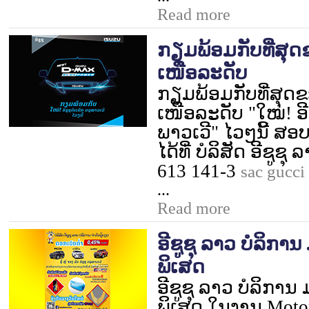
Read more
ກຽມພ້ອມກັບທີ່ສຸ
ເໜືອລະດັບ
ກຽມພ້ອມກັບທີ່ສຸດ
ເໜືອລະດັບ "ໃໝ່! ອີຊ
ພາວເວີ" ໄວໆນີ້ ສອ
ໄດ້ທີ່ ບໍລິສັດ ອີຊູຊ
613 141-3
sac gucci
...
Read more
ອີຊູຊຸ ລາວ ບໍລິກາ
ພິເສດ
ອີຊູຊຸ ລາວ ບໍລິການ
ພິເສດ ໃນງານ
Moto