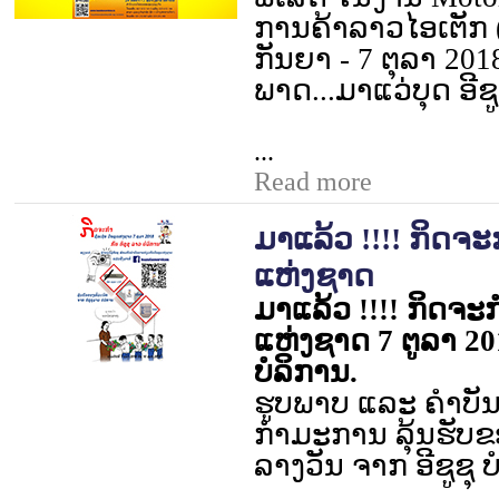
ການຄ້າລາວໄອເຕັກ (ຕຶ
ກັນຍາ -
7
ຕຸລາ
201
ພາດ...ມາແວ່ບຸດ ອີຊ
...
Read more
ມາແລ້ວ !!!! ກິດຈະກ
ແຫ່ງຊາດ
ມາ​ແລ້ວ
!!!!
ກິດຈະ​ກ
ແຫ່ງ​ຊາດ 7 ຕູ​ລາ 201
ບໍລິການ
.
ຮູບ​ພາບ​ ​ແລະ ຄຳ​ບັນຍ
ກຳມະການ ລຸ້ນຮັບ​ຂອງ
ລາງວັນ ຈາກ ອີ​ຊູ​ຊຸ 
...