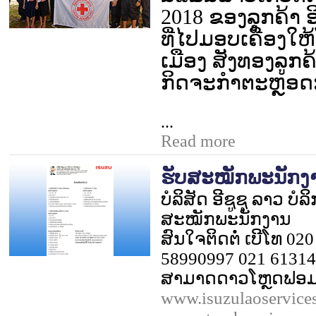
2018
ຂອງລູຸກຄ້າ ອ
ທີ່ໄປມອບເຄື່ອງ
ເມືອງ ສັງທອງ
ລູກຄ
ກິດຈະກຳຕະຫຼອດ
...
Read more
ຮັບສະໝັກພະນັກງ
ບໍລິສັດ ອີຊູຊຸ ລາວ ບໍ
ສະໝັກພະນັກງານ
ສົນໃຈຕິດຕໍ່ ເບີໂທ 02
58990997 021 6131
ສາມາດດາວໂຫຼດຟອມສ
www.isuzulaoservices