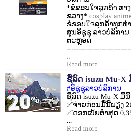
*
ຂໍຂອບໃຈລູກ​ຄ້າ ທ
ຂວາງ*
cosplay anim
ຂໍຂອບໃຈລູກຄ້າທຸກທ່າ
ສູນອີຊູຊຸ ລາວບໍລິກ
ຕະຫຼອດ
---------------------------
...
Read more
ຊື້ລົດ isuzu Mu-X ມື້
#
ອີຊູຊຸລາວບໍລິການ
ຊື້ລົດ
isuzu Mu-X
ມື້ນີ້
✅
ຈ່າຍກ່ອນມື້ນີ້ພຽງ
2
✅
ດອກເບ້ຍຕໍ່າສຸດ
0,
...
Read more