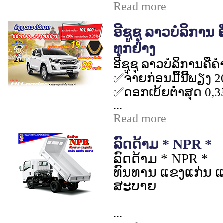
Read more
ອີຊູຊຸ ລາວບໍລິການ ຄ
ທຸກຢ່າງ
ອີຊູຊຸ ລາວບໍລິການ
ຄືຄໍ
✅
ຈ່າຍກ່ອນມື້ນີ້ພຽງ
2
✅
ດອກເບ້ຍຕໍ່າສຸດ
0,
...
Read more
ລົດດ້າມ * NPR *
ລົດດ້າມ
* NPR *
ທົນທານ ແຂງແກ່ນ ແກ
ສະບາຍ
...