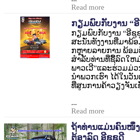
Read more
ກຽມພົບກັບງານ “ອີຊ
ກຽມພົບກັບງານ
“
ອີຊູ
ສະນັ່ນທັງງານ
ທີ່ມາພ້
ກຫຼາຍລາຍການ ພ້ອມທັ
ສຳລັບທ່ານທີ່ຊື້ລົດໃຫມ
ພາວເວີ
”
ແລະ
ຮ່ວມມ່ວນ
ນຳພວກເຮົາ ໄດ້ໃນວັນເ
ທີ່ສູນການຄ້າວຽງຈັນເຊັນ
...
Read more
ຖ້າທ່ານແມ່ນຄົນໜຶ່
ຕ້ອງລົດ ອີຊູຊຸດີ