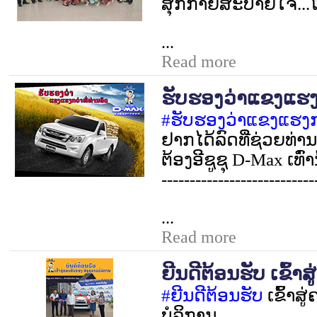
ສຸກກາຍສະບາຍໃຈ...ໂ
...
Read more
ຮັບຮອງວ່າແຂງແຮງກ
#
ຮັບຮອງວ່າແຂງແຮງກວ
ຢາກໄດ້ລົດທີ່ຊ່ວຍທ່
ຕ້ອງອີຊູຊຸ
D-Max
ເທົ່າ
---------------------------
...
Read more
ຍີນດີຕ້ອນຮັບ ເຂົ້າສ
#
ຍີນດີຕ້ອນຮັບ
ເຂົ້າສ
ບໍລິການ