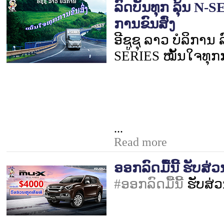
ລົດບັນທຸກ ລຸ້ນ N-
ການຂົນສົ່ງ
ອີຊູຊຸ ລາວ ບໍລິການ 
SERIES
ໝັ້ນໃຈທຸກ
...
Read more
ອອກລົດມື້ນີ້ ຮັບສ່ວ
#
ອອກລົດມື້ນີ້
ຮັບສ່ວ