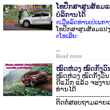
ໂທປຶກສາສູນສ້ອມແປ
ບໍລິການໄດ້
#
ເມື່ອລົດທ່ານເປ່ເພກ
ໂທປຶກສາສູນສ້ອມແປງ ອ
#
ໂທເລີຍ
:
...
Read more
ໝົດຫ່ວງ ໝົດກັງວົນ 
ໝົດຫ່ວງ ໝົດກັງວົນ ເ
ດີແມັກ ແລ້ວ ຈະງານ
ທ່ານໄດ້
------------------------
ຕິດຕໍ່ສອບຖາມລາຍລະ
...