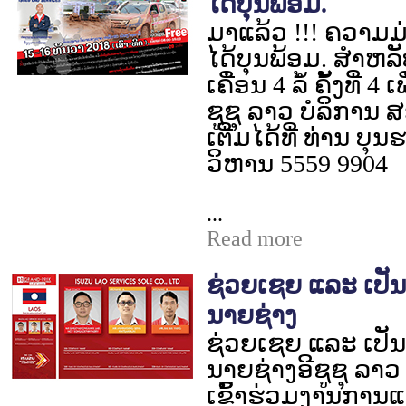
ໄດ້ບຸນພ້ອມ.
ມາແລ້ວ !!! ຄວາມ
ໄດ້ບຸນພ້ອມ. ສຳຫລ
ເຄື່ອນ
4
ລໍ້ ຄັ້ງທີ່
4
ເ
ຊູຊຸ ລາວ ບໍລິການ ສ
ເຕີ່ມໄດ້ທີ່ ທ່ານ ບຸ
ວິຫານ
5559 9904
...
Read more
ຊ່ວຍເຊຍ ແລະ ເປັນ
ນາຍຊ່າງ
ຊ່ວຍເຊຍ ແລະ ເປັ
ນາຍຊ່າງ
ອີຊູຊຸ ລາວ 
ເຂົ້າຮ່ວມງານການແ