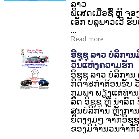
ລາວ
ພິເສດເມື່ອຊື້ ຫຼື ຈອງ
ເອັກ ບລູພາວເວີ ຮັບ
...
Read more
ອີຊູຊຸ ລາວ ບໍລິກາ
ວັນແຫ່ງຄວາມຮັກ
ອີຊູຊຸ ລາວ ບໍລິການ (
ກິດຈະກຳຕ້ອນຮັບ 
ກຸມພາ ພຽງແຕ່ທ່າ
ລົດ ອີຊູຊຸ ຫຼື ນຳລົ
ສູນບໍລິການ ຫຼັງການ
ຍືດງາມໆ ຈາກອີຊູຊຸ
ຂອງມີຈຳນວນຈຳກັ
...