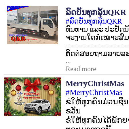
ລົດບັນທຸກລຸ້ນQKR
#
ລົດບັນທຸກລຸ້ນ
QKR
ທົນທານ ແລະ ປະຢັດນໍ້າ
ຈະງານໃດກໍ່ເໝາະສົ
---------------------------
ຕິດຕໍ່ສອບຖາມລາຍລະອຽ
...
Read more
MerryChristMas
#MerryChristMas
ຂໍໃຫ້ທຸກຄົນມ່ວນຊ
ຂວັນ
ຂໍໃຫ້ທຸກຄົນໄດ້ພັກຍ