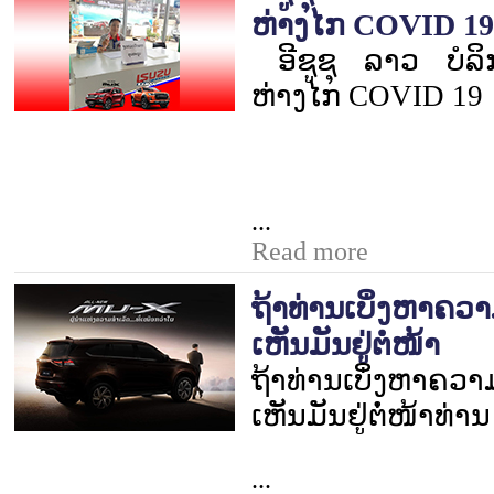
ຫ່າງໄກ COVID 19
ອີຊູຊຸ ລາວ ບໍລ
ຫ່າງໄກ
COVID 19
...
Read more
ຖ້າທ່ານເບິ່ງຫາຄວ
ເຫັນມັນຢູ່ຕໍ່ໜ້າ
ຖ້າທ່ານເບິ່ງຫາຄວາ
ເຫັນມັນຢູ່ຕໍ່ໜ້າທ່ານ
...