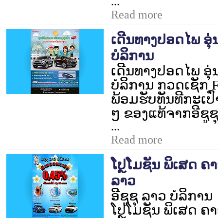
...
Read more
ເດີນທາງປອດໄພ ອຸ່ນ
ບໍລິການ
ເດີນທາງປອດໄພ ອຸ່ນ
ບໍລິການ ກວດເຊັກ
F
ພ້ອມຮັບທັນທີກະເປົ
ໆ ຂອງແທ້ຈາກອີຊູຊ
...
Read more
ໂປຼໂມຊັນ ພິເສດ ຄ
ລາວ
ອີຊູຊຸ ລາວ ບໍລິການ
ໂປຼໂມຊັນ ພິເສດ ຄ