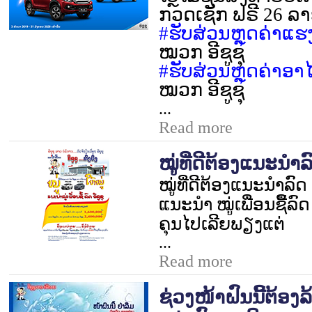
ກວດເຊັກ ຟຣີ
26
ລາ
#
ຮັບສ່ວນຫຼຸດຄ່າແຮ
ໝວກ ອີຊູຊຸ
#
ຮັບສ່ວນຫຼຸດຄ່າອາໄ
ໝວກ ອີຊູຊຸ
...
Read more
ໝູ່ທີ່ດີຕ້ອງແນະນໍາລົດ
ໝູ່ທີ່ດີຕ້ອງແນະນໍາລົດ ອ
ແນະນໍາ ໝູ່ເພື່ອນຊື້ລົ
ຄຸນໄປເລີຍພຽງແຕ່
...
Read more
ຊ່ວງໜ້າຝົນນີ້ຕ້ອງ