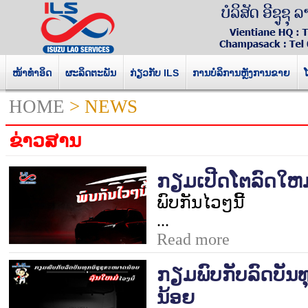
ໜ້າທໍາອິດ
ຜະລິດຕະພັນ
ກ່ຽວກັບ ILS
ການບໍລິການຫຼັງການຂາຍ
HOME
> NEWS
ຂ່າວສານ
ກຽມເປີດໂຕລົດໃຫມ
ພົບກັນໄວໆນີ້
...
Read more
ກຽມພົບກັບລົດບັນ
ນ້ອຍ