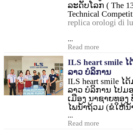
ລະດັບໂລກ (
The 13
Technical Competit
replica orologi di l
...
Read more
ILS heart smile ໄດ້
ລາວ ບໍລິການ
ILS heart smile
ໄດ້
ລາວ ບໍລິການ ໄປມ
ເມືອງ ນາຊາຍທອງ ທ
ໄພນໍ້າຖ້ວມ (ຂໍໃຫ້ນໍ້
...
Read more