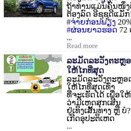
ຖ້າທ່ານແມ່ນຄົນໜຶ່
ຕ້ອງລົດ ອີຊູຊຸດີແມັກ! 
#
ຈ່າຍກ່ອນພຽງ
20
#
ຜ່ອນຍາວຮອດ
72
...
Read more
ລະມັດລະວັງຕະຫຼອ
ໃຫ້ໄກທີ່ສຸດ
ລະມັດລະວັງຕະຫຼອດ
ໃຫ້ໄກທີ່ສຸດເທົ່າ
ທີ່ຈະເຮັດໄດ້ ເພື່ອໃຫ
ວ່າມີເຫດສຸກເສີນ
ຢູ່ເທິງເສັ້ນທາງ ຫຼື ບໍ
ເກີດອຸປະຕິເຫດ
...