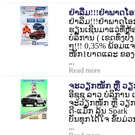
ຢ່າລືມ!!!ຢ່າພາດໂ
ຢ່າລືມ!!!ຢ່າພາດໂອ
ຮຽນເຊີນມາແວ່ທີ່ຫ້
ບໍລິການ ( ເຂດທົ່ງປົ່
ໆ!!!
0,35%
ພ້ອມແ
ໜັກ
1
ບາດແລະ ຂອງແ
...
Read more
ຈະວຽກໜັກ ຫຼື ວຽ
ອີຊູຊຸ ລາວ ບໍລິການ ເ
ຈະວຽກໜັກ ຫຼື ວຽກເບ
ດີ-ແມັກ ລຸ້ນ
Spark
ບັນທຸກໄດ້ໃຈ ຂັບມ່ວ
...