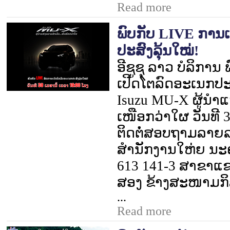
Read more
ພົບກັບ LIVE ການ
ປະສົງລຸ້ນໃໝ່!
ອີຊູຊຸ ລາວ ບໍລິການ 
ເປີດໂຕລົດອະເນກປະສ
Isuzu MU-X
ຜູ້ນຳແ
ເໜືອກວ່າໃຜ ວັນທີ
ຕິດຕໍ່ສອບຖາມລາຍລະອ
ສຳນັກງານໃຫ່ຍ ນະ
613 141-3 ສາຂາແຂ
ສອງ ຂ້າງສະໜາມກິ
...
Read more