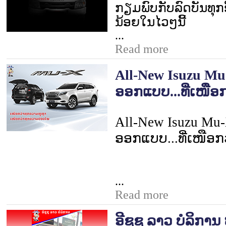
ກຽມພົບກັບລົດບັນທຸກ
ນ້ອຍໃນໄວໆນີ້
...
Read more
All-New Isuzu Mu
ອອກແບບ...ທີ່ເໜືອກ
All-New Isuzu Mu
ອອກແບບ...ທີ່ເໜືອກ
...
Read more
ອີຊູຊຸ ລາວ ບໍລິກາ