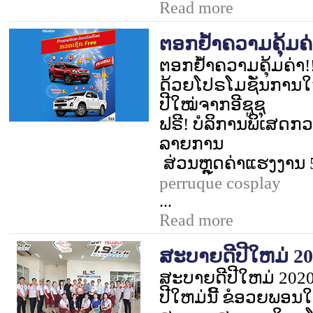
Read more
ຕອກຢໍ້າຄວາມຄຸ້ມຄ່
ຕອກຢໍ້າຄວາມຄຸ້ມຄ່າ!
ດ້ວຍໂປຣໂມຊັ່ນການໃຫ
ປີໃໝ່ຈາກອີຊູຊຸ
ຟຣີ! ບໍລິການພິເສດກ
ລາຍການ
ສ່ວນຫຼຸດຄ່າແຮງງານ
perruque cosplay
...
Read more
ສະບາຍດີປີໃຫມ່ 202
ສະບາຍດີປີໃຫມ່
2020 
ປີໃຫມ່ນີ້ ຂໍອວຍພອນໃຫ