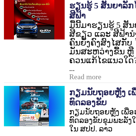
ຮຽນຮູ້ 5 ສັນຍາລັ
ສີຟ້າ
ມື້ນີ້ມາຮຽນຮູ້
5
ສັນ
ສີຂຽວ ແລະ ສີຟ້ານໍ
ຄົນຍັງຄົງສົງໄສກັບ
ມັນສະຫວ່າງຂື້ນ ຫຼື
ຄວນແກ້ໄຂແນວໃດ
...
Read more
ກຽມນັບຖອຍຫຼັງ ເພ
ທົດລອງຂັບ
ກຽມນັບຖອຍຫຼັງ ເພື່
ທົດລອງຂັບຂຸມພະລັງໃໝ
ໃນ ສປປ. ລາວ