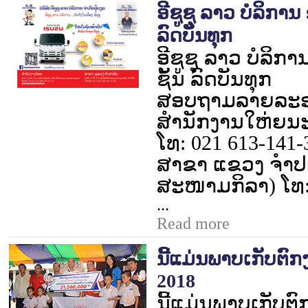
ອີຊູຊຸ ລາວ ບໍລິກາ
ລົດບັນທຸກ
ອີຊູຊຸ ລາວ ບໍລິກ
ຊັ້ນ ລົດບັນທຸກ
ສອບຖາມລາຍລະອຽ
ສຳນັກງານໃຫ່ຍນ
ໂທ:
021 613-141-
ສາຂາ ແຂວງ ຈຳປາ
ສະໜາມກິລາ) ໂທ
...
Read more
ນີ້ແມ່ນພາບເກັບຕົກງ
2018
ນີ້ແມ່ນພາບເກັບຕ