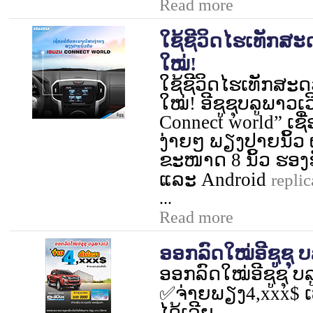
Read more
ໃຊ້ຊີວິດໄຮເທັກສ
ໃໝ່!
ໃຊ້ຊີວິດໄຮເທັກສ
ໃໝ່! ອີຊູຊຸບລູພາວເ
Connect world”
ເຊ
ງ່າຍໆ ພຽງປາຍນິ້ວ 
ຂະໜາດ
8
ນິ້ວ ຮອ
ແລະ
Android
replic
...
Read more
ອອກລົດໃໝ່ອີຊູຊຸ ບລູ
ອອກລົດໃໝ່ອີຊູຊຸ ບລູພ
✅
ຈ່າຍພຽງ
4,xxx$
ເ
ໄດ້ເລີຍ