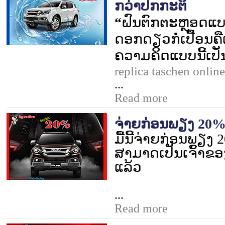
ກວ່າປົກກະຕິ
“
ຝົນຕົກຕະຫຼອດແບບນ
ດອກດຽວກໍ່ເປື້ອນຄື
ຄວາມຄິດແບບນີ້ເປັ
replica taschen onlin
...
Read more
ຈ່າຍກ່ອນພຽງ 20% ເ
ມື້ນີ້ຈ່າຍກ່ອນພຽງ
ສາມາດເປັນເຈົ້າຂອງ
ແລ້ວ
...
Read more