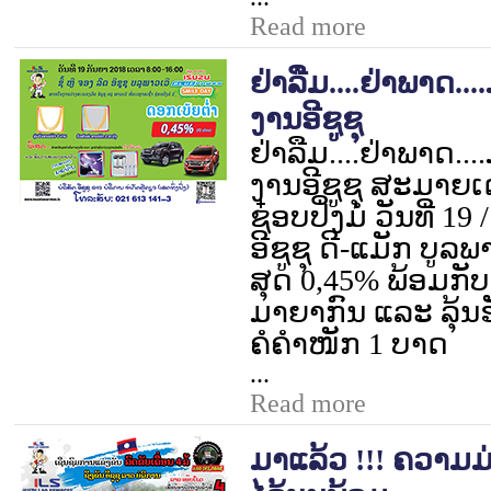
Read more
ຢ່າລືມ....ຢ່າພາດ..
ງານອີຊູຊຸ
ຢ່າລືມ....ຢ່າພາດ..
ງານອີຊູຊຸ ສະມາຍເດ
ຊ໋ອບປິ່ງມໍ ວັນທີ່
19 
ອີຊູຊຸ ດີ-ແມັກ ບູລພ
ສຸດ
0,45%
ພ້ອມກັ
ມາຍາກົນ ແລະ ລຸ້
ຄໍຄຳໜັກ
1
ບາດ
...
Read more
ມາແລ້ວ !!! ຄວາມ