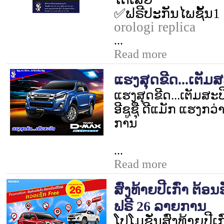
✅
ຟຣີປະກັນໄພຊັ້ນ
1
orologi replica
...
Read more
ແຮງສຸດຂີດ...ເຕັມ
ແຮງສຸດຂີດ...ເຕັມສະປ
ອີຊູຊຸື ດີແມັກ ແຮງກວ
ການ
...
Read more
ສົ່ງທ້າຍປີເກົ່າ ຕ້
ຟຣີ 26 ລາຍການ
ໂປຼໂມຊັ່ນສົ່ງທ້າຍປີເ