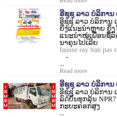
Read more
ອີຊູຊຸ ລາວ ບໍລິການ ເ
ອີຊູຊຸ ລາວ ບໍລິການ ເ
ຍິ່ງແນະນຳຫຼາຍ ຍິ່ງ
ແນະນຳໝູ່ເພື່ອນຊື້ລົ
ນາຄຸນໄປເລີຍ
fausse ray ban pas 
-
...
Read more
ອີຊູຊຸ ລາວ ບໍລິການ ເ
ອີຊູຊຸ ລາວ ບໍລິການ ເ
ລົດບັນທຸກລຸ້ນ
NPR7
ກະບະຄອກສູງ
...